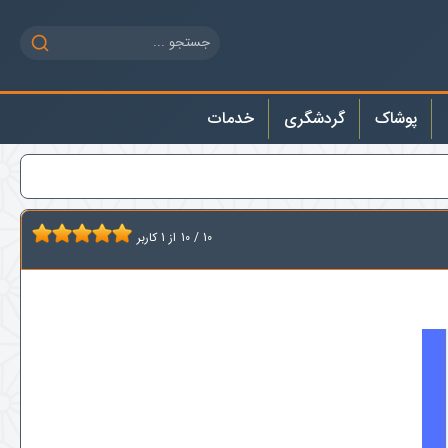
پوشاک
گردشگری
خدمات
10
/
10
از
1
کاربر