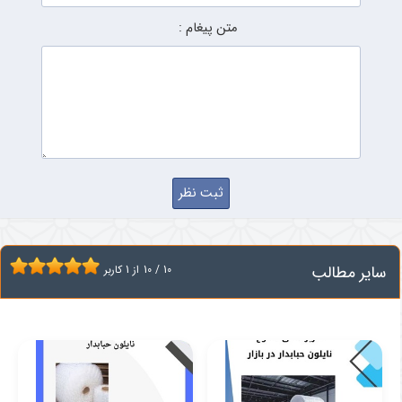
متن پیغام :
سایر مطالب
10
/
10
از
1
کاربر