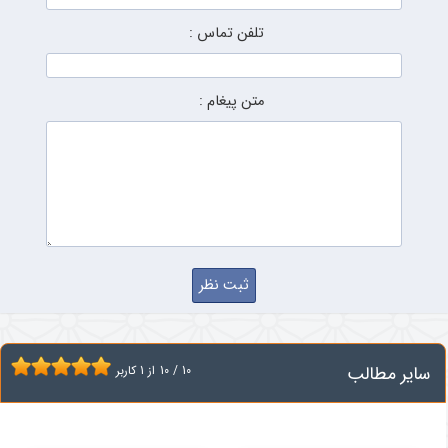
تلفن تماس :
متن پیغام :
سایر مطالب
10
/
10
از
1
کاربر