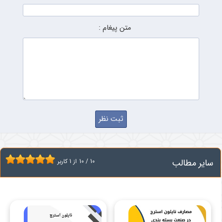
متن پیغام :
سایر مطالب
10
/
10
از
1
کاربر