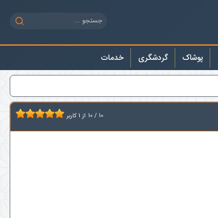
پوشاک
گردشگری
خدمات
10
/
10
از
1
کاربر