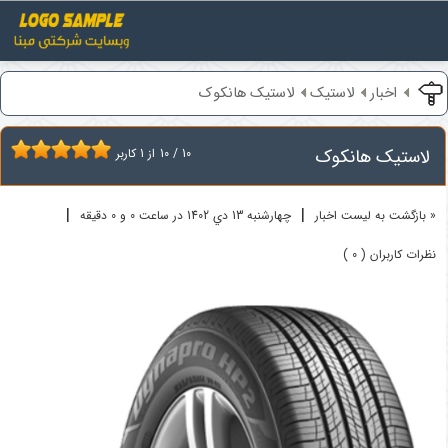
اخبار
لاستیک
لاستیک هانکوک
لاستیک هانکوک
10
/
10
از
1
کاربر
|
|
« بازگشت به لیست اخبار
چهارشنبه 13 دي 1402 در ساعت 0 و 0 دقیقه
نظرات کاربران ( 0 )