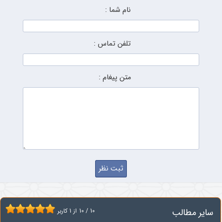
نام شما :
تلفن تماس :
متن پیغام :
سایر مطالب
10
/
10
از
1
کاربر