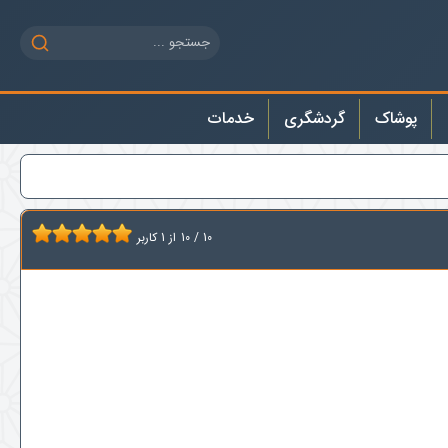
پوشاک
گردشگری
خدمات
10
/
10
از
1
کاربر