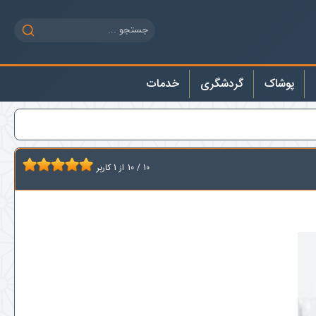
پوشاک
گردشگری
خدمات
10
/
10
از
1
کاربر