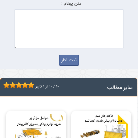
متن پیغام :
سایر مطالب
10
/
10
از
1
کاربر