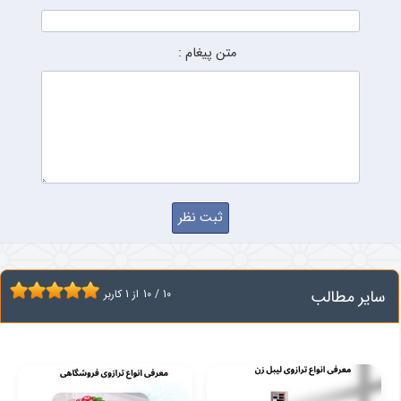
متن پیغام :
سایر مطالب
10
/
10
از
1
کاربر