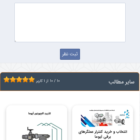
سایر مطالب
10
/
10
از
1
کاربر
انتخاب و خرید کنترلر عملگرهای
برقی آیوما